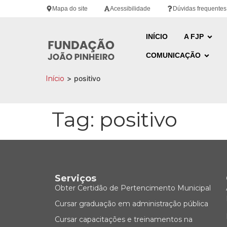
Mapa do site
Acessibilidade
Dúvidas frequentes
INÍCIO
A FJP
COMUNICAÇÃO
Início
>
positivo
Tag:
positivo
Serviços
Obter Certidão de Pertencimento Municipal
Cursar graduação em administração pública
Cursar capacitações e treinamentos na