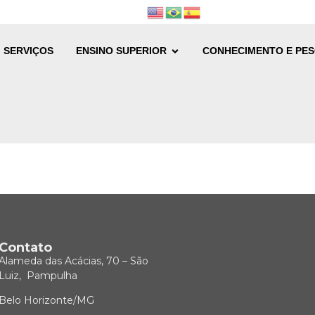
SERVIÇOS
ENSINO SUPERIOR
CONHECIMENTO E PES
Contato
Alameda das Acácias, 70 – São
Luiz, Pampulha
Belo Horizonte/MG