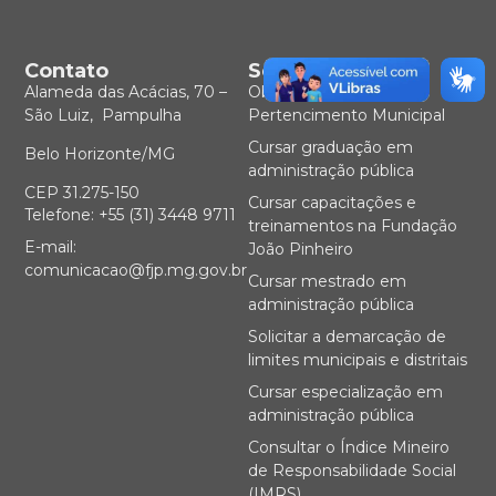
Contato
Serviços
Alameda das Acácias, 70 –
Obter Certidão de
São Luiz, Pampulha
Pertencimento Municipal
Cursar graduação em
Belo Horizonte/MG
administração pública
CEP 31.275-150
Cursar capacitações e
Telefone: +55 (31) 3448 9711
treinamentos na Fundação
E-mail:
João Pinheiro
comunicacao@fjp.mg.gov.br
Cursar mestrado em
administração pública
Solicitar a demarcação de
limites municipais e distritais
Cursar especialização em
administração pública
Consultar o Índice Mineiro
de Responsabilidade Social
(IMRS)